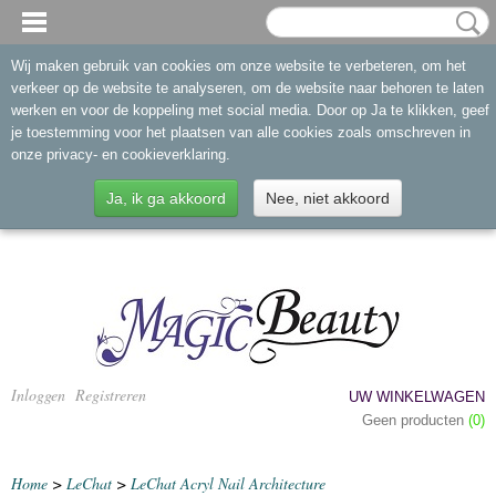
Wij maken gebruik van cookies om onze website te verbeteren, om het
verkeer op de website te analyseren, om de website naar behoren te laten
werken en voor de koppeling met social media. Door op Ja te klikken, geef
je toestemming voor het plaatsen van alle cookies zoals omschreven in
onze privacy- en cookieverklaring.
Ja, ik ga akkoord
Nee, niet akkoord
Inloggen
Registreren
UW WINKELWAGEN
Geen producten
(0)
Home
>
LeChat
>
LeChat Acryl Nail Architecture