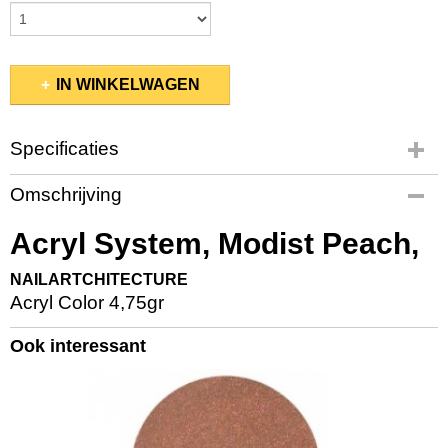
IN WINKELWAGEN
Specificaties
Productcode
Omschrijving
NAMSS04
EAN code
Acryl System, Modist Peach,
845370011016
Productcode leverancier
NAILARTCHITECTURE
NAMSS04
Acryl Color 4,75gr
Bruto gewicht
0,20 Kg
Ook interessant
Afmetingen (l,b,h)
3 x 3 x 2,50 cm