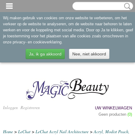
Wij maken gebruik van cookies om onze website te verbeteren, om het
verkeer op de website te analyseren, om de website naar behoren te laten
werken en voor de koppeling met social media. Door op Ja te klikken, geef
je toestemming voor het plaatsen van alle cookies zoals omschreven in
onze privacy- en cookieverklaring.
Ja, ik ga akkoord
Nee, niet akkoord
Inloggen
Registreren
UW WINKELWAGEN
Geen producten
(0)
Home
>
LeChat
>
LeChat Acryl Nail Architecture
>
Acryl, Modist Peach,