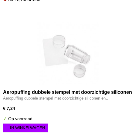
Aeropuffing dubbele stempel met doorzichtige siliconen
en schraper
Aeropuffing dubbele stempel met doorzichtige siliconen en…
€ 7,24
✓
Op voorraad
IN WINKELWAGEN