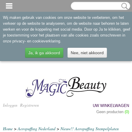
Wij maken gebruik van cookies om onze website te verbeteren, om het
verkeer op de website te analyseren, om de website naar behoren te laten
werken en voor de koppeling met social media. Door op Ja te klikken, geef
je toestemming voor het plaatsen van alle cookies zoals omschreven in
onze privacy- en cookieverklaring.
Ja, ik ga akkoord
Nee, niet akkoord
Inloggen
Registreren
UW WINKELWAGEN
Geen producten
(0)
Home
>
Aeropuffing Nederland
>
Nieuw!! Aeropuffing Stempelplaten