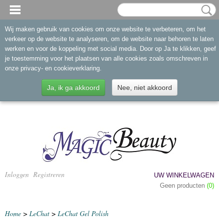
Wij maken gebruik van cookies om onze website te verbeteren, om het
verkeer op de website te analyseren, om de website naar behoren te laten
werken en voor de koppeling met social media. Door op Ja te klikken, geef
je toestemming voor het plaatsen van alle cookies zoals omschreven in
onze privacy- en cookieverklaring.
Ja, ik ga akkoord
Nee, niet akkoord
Inloggen
Registreren
UW WINKELWAGEN
Geen producten
(0)
Home
>
LeChat
>
LeChat Gel Polish