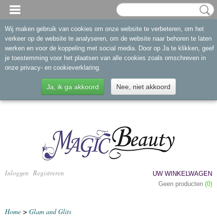
Wij maken gebruik van cookies om onze website te verbeteren, om het
verkeer op de website te analyseren, om de website naar behoren te laten
werken en voor de koppeling met social media. Door op Ja te klikken, geef
je toestemming voor het plaatsen van alle cookies zoals omschreven in
onze privacy- en cookieverklaring.
Ja, ik ga akkoord
Nee, niet akkoord
Inloggen
Registreren
UW WINKELWAGEN
Geen producten
(0)
Home
>
Glam and Glits