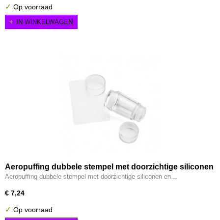
✓
Op voorraad
IN WINKELWAGEN
Aeropuffing dubbele stempel met doorzichtige siliconen
en schraper
Aeropuffing dubbele stempel met doorzichtige siliconen en…
€ 7,24
✓
Op voorraad