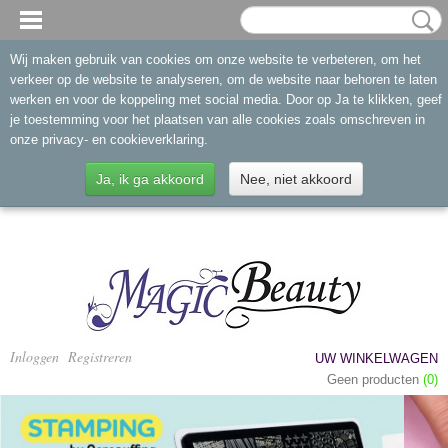
Wij maken gebruik van cookies om onze website te verbeteren, om het
verkeer op de website te analyseren, om de website naar behoren te laten
werken en voor de koppeling met social media. Door op Ja te klikken, geef
je toestemming voor het plaatsen van alle cookies zoals omschreven in
onze privacy- en cookieverklaring.
Ja, ik ga akkoord
Nee, niet akkoord
Inloggen
Registreren
UW WINKELWAGEN
Geen producten
(0)