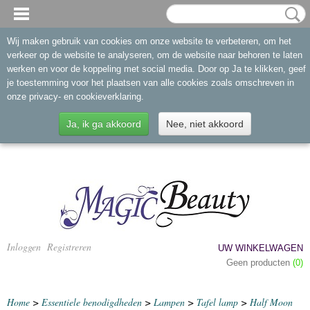
Wij maken gebruik van cookies om onze website te verbeteren, om het
verkeer op de website te analyseren, om de website naar behoren te laten
werken en voor de koppeling met social media. Door op Ja te klikken, geef
je toestemming voor het plaatsen van alle cookies zoals omschreven in
onze privacy- en cookieverklaring.
Ja, ik ga akkoord
Nee, niet akkoord
Inloggen
Registreren
UW WINKELWAGEN
Geen producten
(0)
Home
>
Essentiele benodigdheden
>
Lampen
>
Tafel lamp
>
Half Moon