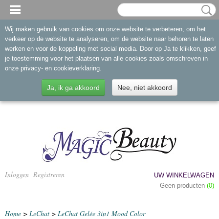
Wij maken gebruik van cookies om onze website te verbeteren, om het
verkeer op de website te analyseren, om de website naar behoren te laten
werken en voor de koppeling met social media. Door op Ja te klikken, geef
je toestemming voor het plaatsen van alle cookies zoals omschreven in
onze privacy- en cookieverklaring.
Ja, ik ga akkoord
Nee, niet akkoord
Inloggen
Registreren
UW WINKELWAGEN
Geen producten
(0)
Home
>
LeChat
>
LeChat Gelée 3in1 Mood Color