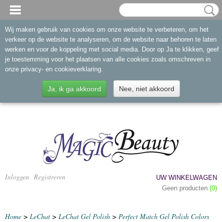
Wij maken gebruik van cookies om onze website te verbeteren, om het
verkeer op de website te analyseren, om de website naar behoren te laten
werken en voor de koppeling met social media. Door op Ja te klikken, geef
je toestemming voor het plaatsen van alle cookies zoals omschreven in
onze privacy- en cookieverklaring.
Ja, ik ga akkoord
Nee, niet akkoord
Inloggen
Registreren
UW WINKELWAGEN
Geen producten
(0)
Home
>
LeChat
>
LeChat Gel Polish
>
Perfect Match Gel Polish Colors