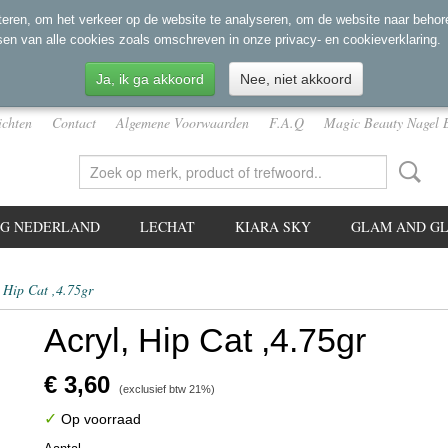
eren, om het verkeer op de website te analyseren, om de website naar behore
sen van alle cookies zoals omschreven in onze privacy- en cookieverklaring.
Ja, ik ga akkoord
Nee, niet akkoord
ichten
Contact
Algemene Voorwaarden
F.A.Q
Magic Beauty Nagel 
NG NEDERLAND
LECHAT
KIARA SKY
GLAM AND GL
 Hip Cat ,4.75gr
Acryl, Hip Cat ,4.75gr
€ 3,60
(exclusief btw 21%)
✓
Op voorraad