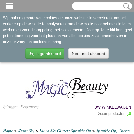
Wij maken gebruik van cookies om onze website te verbeteren, om het
verkeer op de website te analyseren, om de website naar behoren te laten
werken en voor de koppeling met social media. Door op Ja te klikken, geef
je toestemming voor het plaatsen van alle cookies zoals omschreven in
onze privacy- en cookieverklaring.
Ja, ik ga akkoord
Nee, niet akkoord
Inloggen
Registreren
UW WINKELWAGEN
Geen producten
(0)
Home
>
Kiara Sky
>
Kiara Sky Glitters Sprinkle On
>
Sprinkle On, Cherry