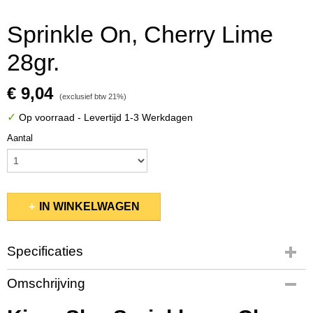
Sprinkle On, Cherry Lime
28gr.
€ 9,04
(exclusief btw 21%)
✓
Op voorraad
- Levertijd 1-3 Werkdagen
Aantal
IN WINKELWAGEN
Specificaties
Productcode
Omschrijving
KSSP241
EAN code