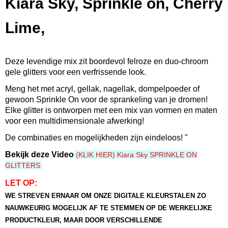
Kiara Sky, Sprinkle on, Cherry
600300692310
Productcode leverancier
Lime,
SP241
Bruto gewicht
0,06 Kg
Deze levendige mix zit boordevol felroze en duo-chroom
Afmetingen (l,b,h)
gele glitters voor een verfrissende look.
5 x 5 x 4,50 cm
Meng het met acryl, gellak, nagellak, dompelpoeder of
gewoon Sprinkle On voor de sprankeling van je dromen!
Elke glitter is ontworpen met een mix van vormen en maten
voor een multidimensionale afwerking!
De combinaties en mogelijkheden zijn eindeloos! "
Bekijk deze Video
(KLIK HIER) Kiara Sky SPRINKLE ON
GLITTERS
LET OP:
WE STREVEN ERNAAR OM ONZE DIGITALE KLEURSTALEN ZO
NAUWKEURIG MOGELIJK AF TE STEMMEN OP DE WERKELIJKE
PRODUCTKLEUR, MAAR DOOR VERSCHILLENDE