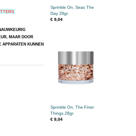
Sprinkle On, Seas The
LITTERS
Day 28gr.
€ 9,04
 NAUWKEURIG
EUR, MAAR DOOR
E APPARATEN KUNNEN
Sprinkle On, The Finer
Things 28gr.
€ 9,04