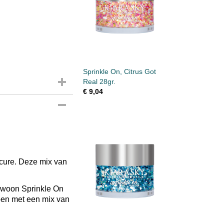
Sprinkle On, Citrus Got
Real 28gr.
€ 9,04
icure. Deze mix van
gewoon Sprinkle On
rpen met een mix van