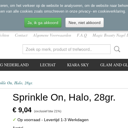
eren, om het verkeer op de website te analyseren, om de website naar behore
sen van alle cookies zoals omschreven in onze privacy- en cookieverklaring.
Ja, ik ga akkoord
Nee, niet akkoord
ichten
Contact
Algemene Voorwaarden
F.A.Q
Magic Beauty Nagel 
NG NEDERLAND
LECHAT
KIARA SKY
GLAM AND GL
nkle On, Halo, 28gr.
Sprinkle On, Halo, 28gr.
€ 9,04
(exclusief btw 21%)
✓
Op voorraad
- Levertijd 1-3 Werkdagen