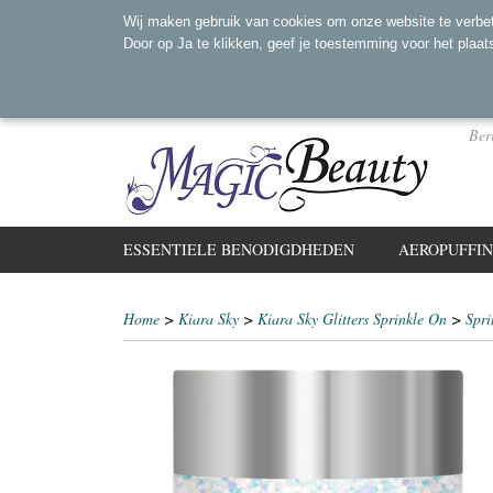
Wij maken gebruik van cookies om onze website te verbet
Door op Ja te klikken, geef je toestemming voor het plaat
Ber
ESSENTIELE BENODIGDHEDEN
AEROPUFFI
Home
>
Kiara Sky
>
Kiara Sky Glitters Sprinkle On
>
Spri