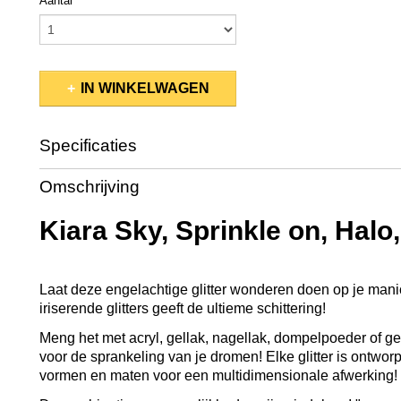
Aantal
IN WINKELWAGEN
Specificaties
Productcode
KSSP204
Omschrijving
EAN code
600300691948
Productcode leverancier
SP204
Kiara Sky, Sprinkle on, Halo,
Bruto gewicht
0,06 Kg
Afmetingen (l,b,h)
5 x 5 x 4,50 cm
Laat deze engelachtige glitter wonderen doen op je man
iriserende glitters geeft de ultieme schittering!
Meng het met acryl, gellak, nagellak, dompelpoeder of 
voor de sprankeling van je dromen! Elke glitter is ontwo
vormen en maten voor een multidimensionale afwerking!