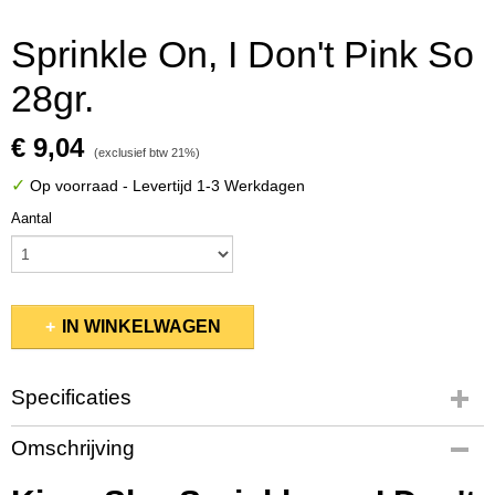
Sprinkle On, I Don't Pink So
28gr.
€ 9,04
(exclusief btw 21%)
✓
Op voorraad
- Levertijd 1-3 Werkdagen
Aantal
IN WINKELWAGEN
Specificaties
Productcode
Omschrijving
KSSP245
EAN code