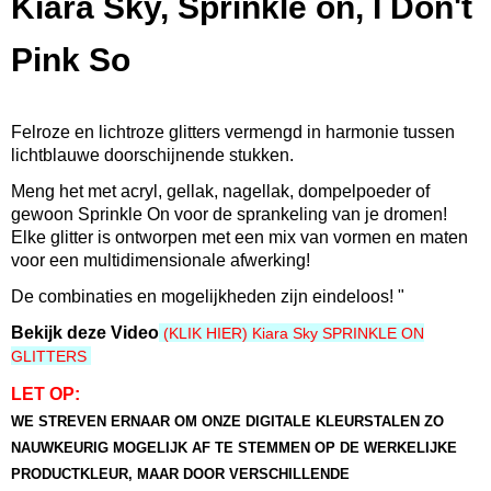
Kiara Sky, Sprinkle on, I Don't
600300692358
Productcode leverancier
Pink So
SP245
Bruto gewicht
0,06 Kg
Felroze en lichtroze glitters vermengd in harmonie tussen
Afmetingen (l,b,h)
lichtblauwe doorschijnende stukken.
5 x 5 x 4,50 cm
Meng het met acryl, gellak, nagellak, dompelpoeder of
gewoon Sprinkle On voor de sprankeling van je dromen!
Elke glitter is ontworpen met een mix van vormen en maten
voor een multidimensionale afwerking!
De combinaties en mogelijkheden zijn eindeloos! "
Bekijk deze Video
(KLIK HIER) Kiara Sky SPRINKLE ON
GLITTERS
LET OP:
WE STREVEN ERNAAR OM ONZE DIGITALE KLEURSTALEN ZO
NAUWKEURIG MOGELIJK AF TE STEMMEN OP DE WERKELIJKE
PRODUCTKLEUR, MAAR DOOR VERSCHILLENDE