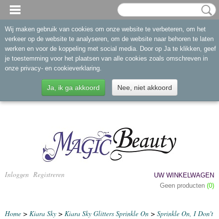
Wij maken gebruik van cookies om onze website te verbeteren, om het
verkeer op de website te analyseren, om de website naar behoren te laten
werken en voor de koppeling met social media. Door op Ja te klikken, geef
je toestemming voor het plaatsen van alle cookies zoals omschreven in
onze privacy- en cookieverklaring.
Ja, ik ga akkoord
Nee, niet akkoord
Inloggen
Registreren
UW WINKELWAGEN
Geen producten
(0)
Home
>
Kiara Sky
>
Kiara Sky Glitters Sprinkle On
>
Sprinkle On, I Don't