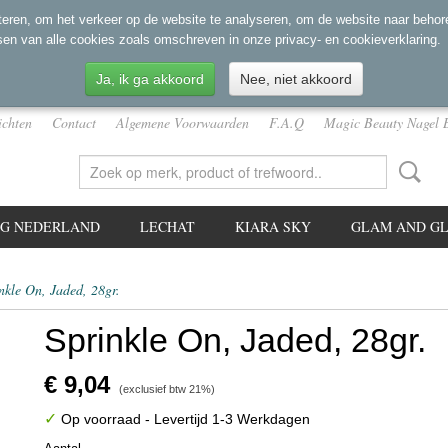
eren, om het verkeer op de website te analyseren, om de website naar behore
sen van alle cookies zoals omschreven in onze privacy- en cookieverklaring.
Ja, ik ga akkoord
Nee, niet akkoord
ichten
Contact
Algemene Voorwaarden
F.A.Q
Magic Beauty Nagel 
NG NEDERLAND
LECHAT
KIARA SKY
GLAM AND GL
nkle On, Jaded, 28gr.
Sprinkle On, Jaded, 28gr.
€ 9,04
(exclusief btw 21%)
✓
Op voorraad
- Levertijd 1-3 Werkdagen