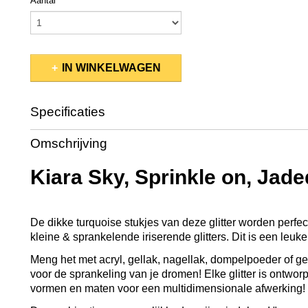
Aantal
IN WINKELWAGEN
Specificaties
Productcode
KSSP222
Omschrijving
EAN code
600300692129
Productcode leverancier
SP222
Kiara Sky, Sprinkle on, Jade
Bruto gewicht
0,06 Kg
Afmetingen (l,b,h)
5 x 5 x 4,50 cm
De dikke turquoise stukjes van deze glitter worden perfe
kleine & sprankelende iriserende glitters. Dit is een leuke
Meng het met acryl, gellak, nagellak, dompelpoeder of 
voor de sprankeling van je dromen! Elke glitter is ontwo
vormen en maten voor een multidimensionale afwerking!