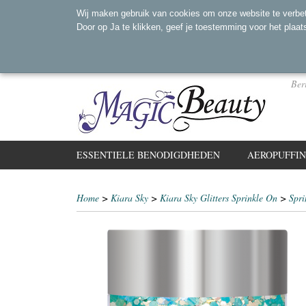
Wij maken gebruik van cookies om onze website te verbet
Door op Ja te klikken, geef je toestemming voor het plaat
Ber
ESSENTIELE BENODIGDHEDEN
AEROPUFFI
Home
>
Kiara Sky
>
Kiara Sky Glitters Sprinkle On
>
Spri