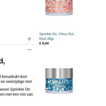
Sprinkle On, Citrus Got
Real 28gr.
€ 9,04
d,
ct benadrukt door
 en veelzijdige mix!
gewoon Sprinkle On
rpen met een mix van