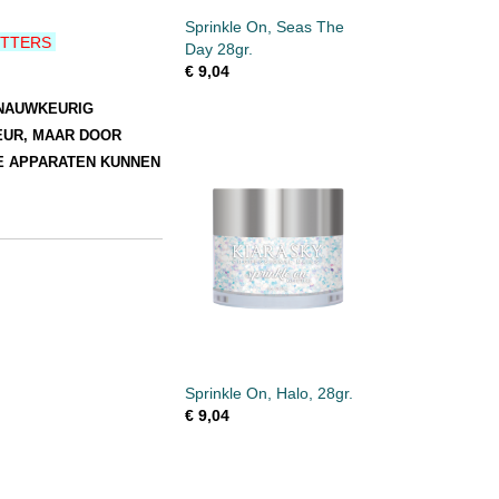
Sprinkle On, Seas The
LITTERS
Day 28gr.
€ 9,04
 NAUWKEURIG
EUR, MAAR DOOR
E APPARATEN KUNNEN
Sprinkle On, Halo, 28gr.
€ 9,04