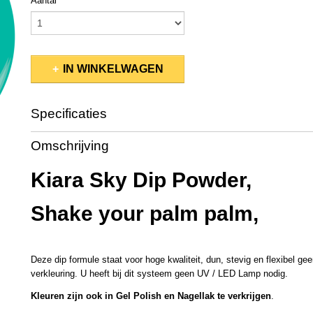
Aantal
IN WINKELWAGEN
Specificaties
Productcode
KSDP180
Omschrijving
EAN code
800300688436
Productcode leverancier
KSD588
Kiara Sky Dip Powder,
Bruto gewicht
0,08 Kg
Afmetingen (l,b,h)
5 x 5 x 4,50 cm
Shake your palm palm,
Deze dip formule staat voor hoge kwaliteit, dun, stevig en flexibel gee
verkleuring. U heeft bij dit systeem geen UV / LED Lamp nodig.
Kleuren zijn ook in Gel Polish en Nagellak te verkrijgen
.