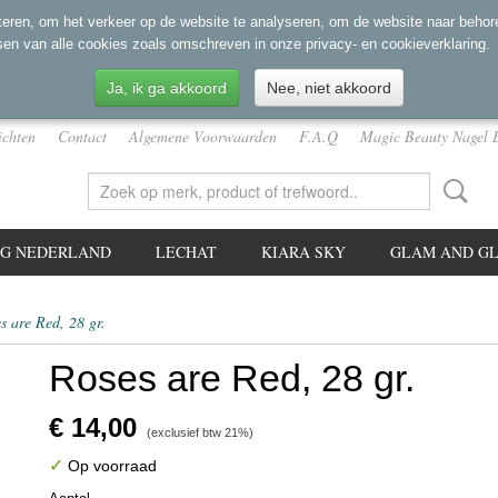
eren, om het verkeer op de website te analyseren, om de website naar behore
sen van alle cookies zoals omschreven in onze privacy- en cookieverklaring.
Ja, ik ga akkoord
Nee, niet akkoord
ichten
Contact
Algemene Voorwaarden
F.A.Q
Magic Beauty Nagel 
NG NEDERLAND
LECHAT
KIARA SKY
GLAM AND GL
s are Red, 28 gr.
Roses are Red, 28 gr.
€ 14,00
(exclusief btw 21%)
✓
Op voorraad