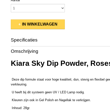
Aantal
IN WINKELWAGEN
Specificaties
Productcode
KSDP078
Omschrijving
EAN code
637390561479
Productcode leverancier
KSD502
Kiara Sky Dip Powder, Rose
Bruto gewicht
0,08 Kg
Afmetingen (l,b,h)
5 x 5 x 4,50 cm
Deze dip formule staat voor hoge kwaliteit, dun, stevig en flexibel ge
verkleuring.
U heeft bij dit systeem geen UV / LED Lamp nodig.
Kleuren zijn ook in Gel Polish en Nagellak te verkrijgen.
Inhoud: 28gr.