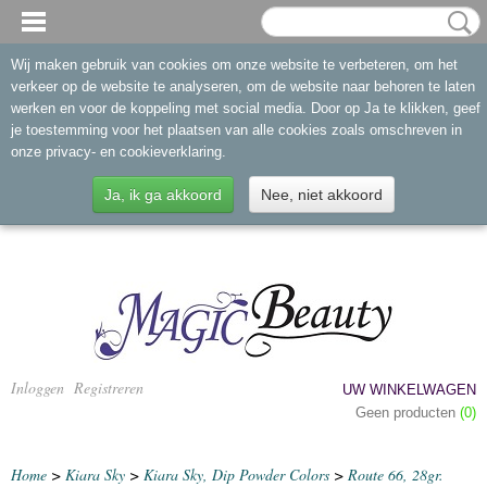
Wij maken gebruik van cookies om onze website te verbeteren, om het
verkeer op de website te analyseren, om de website naar behoren te laten
werken en voor de koppeling met social media. Door op Ja te klikken, geef
je toestemming voor het plaatsen van alle cookies zoals omschreven in
onze privacy- en cookieverklaring.
Ja, ik ga akkoord
Nee, niet akkoord
Inloggen
Registreren
UW WINKELWAGEN
Geen producten
(0)
Home
>
Kiara Sky
>
Kiara Sky, Dip Powder Colors
>
Route 66, 28gr.