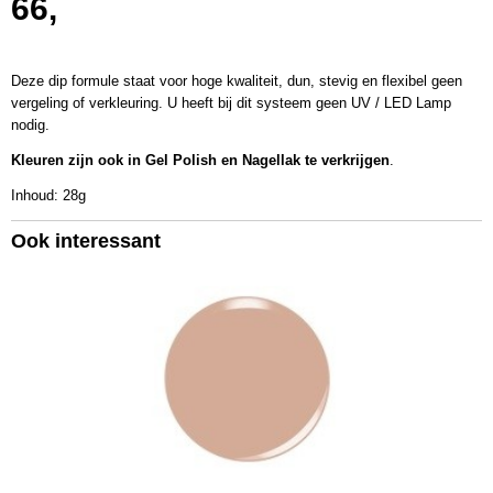
66,
KSD585
Bruto gewicht
0,08 Kg
Deze dip formule staat voor hoge kwaliteit, dun, stevig en flexibel geen
Afmetingen (l,b,h)
vergeling of verkleuring. U heeft bij dit systeem geen UV / LED Lamp
5 x 5 x 4,50 cm
nodig.
Kleuren zijn ook in Gel Polish en Nagellak te verkrijgen
.
Inhoud: 28g
Ook interessant