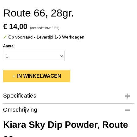
Route 66, 28gr.
€ 14,00
(exclusief btw 21%)
✓
Op voorraad
- Levertijd 1-3 Werkdagen
Aantal
IN WINKELWAGEN
Specificaties
Productcode
Omschrijving
KSDP177
EAN code
Kiara Sky Dip Powder, Route
800300688405
Productcode leverancier