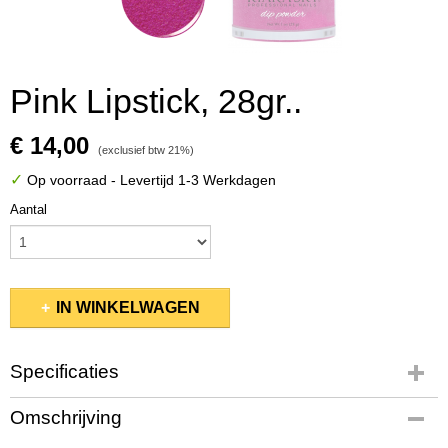
Pink Lipstick, 28gr..
€ 14,00
(exclusief btw 21%)
✓
Op voorraad
- Levertijd 1-3 Werkdagen
Aantal
IN WINKELWAGEN
Specificaties
Productcode
Omschrijving
KSDP013