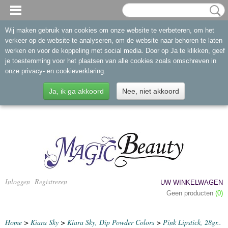
Wij maken gebruik van cookies om onze website te verbeteren, om het
verkeer op de website te analyseren, om de website naar behoren te laten
werken en voor de koppeling met social media. Door op Ja te klikken, geef
je toestemming voor het plaatsen van alle cookies zoals omschreven in
onze privacy- en cookieverklaring.
Ja, ik ga akkoord
Nee, niet akkoord
Inloggen
Registreren
UW WINKELWAGEN
Geen producten
(0)
Home
>
Kiara Sky
>
Kiara Sky, Dip Powder Colors
>
Pink Lipstick, 28gr..