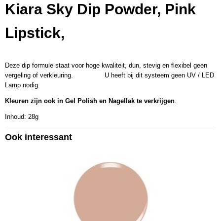
EAN code
Kiara Sky Dip Powder, Pink
637390560519
Productcode leverancier
Lipstick,
KSD422
Bruto gewicht
0,08 Kg
Deze dip formule staat voor hoge kwaliteit, dun, stevig en flexibel geen
Afmetingen (l,b,h)
vergeling of verkleuring. U heeft bij dit systeem geen UV / LED
5 x 5 x 4,50 cm
Lamp nodig.
Kleuren zijn ook in Gel Polish en Nagellak te verkrijgen
.
Inhoud: 28g
Ook interessant