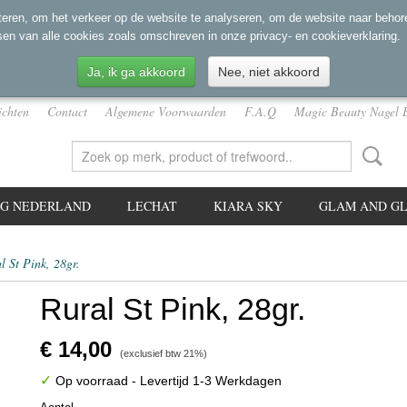
eren, om het verkeer op de website te analyseren, om de website naar behore
sen van alle cookies zoals omschreven in onze privacy- en cookieverklaring.
Ja, ik ga akkoord
Nee, niet akkoord
ichten
Contact
Algemene Voorwaarden
F.A.Q
Magic Beauty Nagel 
NG NEDERLAND
LECHAT
KIARA SKY
GLAM AND GL
l St Pink, 28gr.
Rural St Pink, 28gr.
€ 14,00
(exclusief btw 21%)
✓
Op voorraad
- Levertijd 1-3 Werkdagen