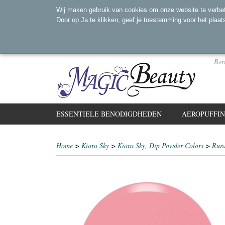
Wij maken gebruik van cookies om onze website te verbet
Door op Ja te klikken, geef je toestemming voor het plaat
Ber
ESSENTIELE BENODIGDHEDEN
AEROPUFFI
Home
>
Kiara Sky
>
Kiara Sky, Dip Powder Colors
>
Rura