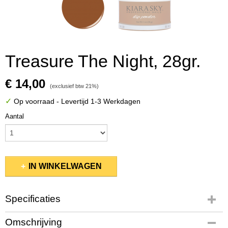
Treasure The Night, 28gr.
€ 14,00
(exclusief btw 21%)
✓
Op voorraad
- Levertijd 1-3 Werkdagen
Aantal
IN WINKELWAGEN
Specificaties
Productcode
Omschrijving
KSDP119