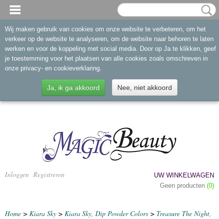
Wij maken gebruik van cookies om onze website te verbeteren, om het
verkeer op de website te analyseren, om de website naar behoren te laten
werken en voor de koppeling met social media. Door op Ja te klikken, geef
je toestemming voor het plaatsen van alle cookies zoals omschreven in
onze privacy- en cookieverklaring.
Ja, ik ga akkoord
Nee, niet akkoord
Inloggen
Registreren
UW WINKELWAGEN
Geen producten
(0)
Home
>
Kiara Sky
>
Kiara Sky, Dip Powder Colors
>
Treasure The Night,