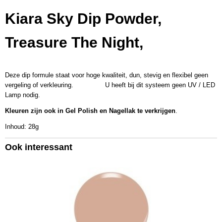
EAN code
Kiara Sky Dip Powder,
637390561905
Productcode leverancier
Treasure The Night,
KSD543
Bruto gewicht
0,08 Kg
Deze dip formule staat voor hoge kwaliteit, dun, stevig en flexibel geen
Afmetingen (l,b,h)
vergeling of verkleuring. U heeft bij dit systeem geen UV / LED
5 x 5 x 4,50 cm
Lamp nodig.
Kleuren zijn ook in Gel Polish en Nagellak te verkrijgen
.
Inhoud: 28g
Ook interessant