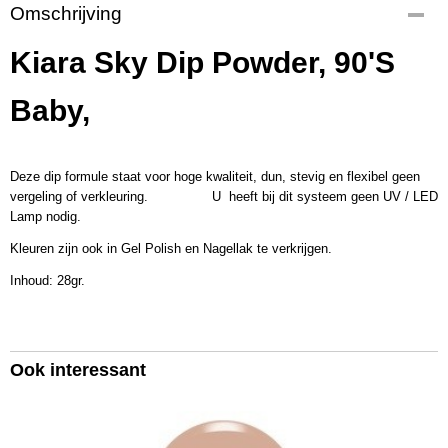
Productcode
Omschrijving
KSDP210
EAN code
Kiara Sky Dip Powder, 90'S
600300690712
Productcode leverancier
Baby,
KSD618
Bruto gewicht
0,08 Kg
Deze dip formule staat voor hoge kwaliteit, dun, stevig en flexibel geen
Afmetingen (l,b,h)
vergeling of verkleuring. U heeft bij dit systeem geen UV / LED
5 x 5 x 4,50 cm
Lamp nodig.
Kleuren zijn ook in Gel Polish en Nagellak te verkrijgen.
Inhoud: 28gr.
Ook interessant