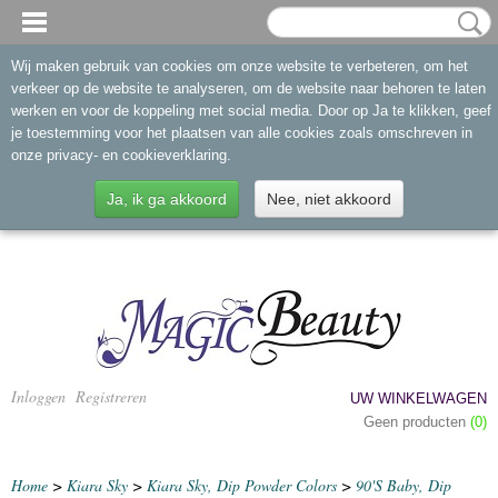
Wij maken gebruik van cookies om onze website te verbeteren, om het
verkeer op de website te analyseren, om de website naar behoren te laten
werken en voor de koppeling met social media. Door op Ja te klikken, geef
je toestemming voor het plaatsen van alle cookies zoals omschreven in
onze privacy- en cookieverklaring.
Ja, ik ga akkoord
Nee, niet akkoord
Inloggen
Registreren
UW WINKELWAGEN
Geen producten
(0)
Home
>
Kiara Sky
>
Kiara Sky, Dip Powder Colors
>
90'S Baby, Dip