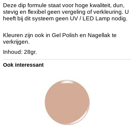
KSDP079
Deze dip formule staat voor hoge kwaliteit, dun,
Netto gewicht
stevig en flexibel geen vergeling of verkleuring. U
0,03 Kg
heeft bij dit systeem geen UV / LED Lamp nodig.
Bruto gewicht
0,07 Kg
Afmetingen (l,b,h)
Kleuren zijn ook in Gel Polish en Nagellak te
5 x 5 x 4,50 cm
verkrijgen.
Inhoud: 28gr.
Ook interessant