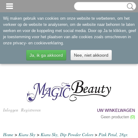
Wij maken gebruik van cookies om onze website te verbeteren, om het
verkeer op de website te analyseren, om de website naar behoren te laten
werken en voor de koppeling met social media. Door op Ja te klikken, geef
je toestemming voor het plaatsen van alle cookies zoals omschreven in
onze privacy- en cookieverklaring.
Ja, ik ga akkoord
Nee, niet akkoord
Inloggen
Registreren
UW WINKELWAGEN
Geen producten
(0)
Home
>
Kiara Sky
>
Kiara Sky, Dip Powder Colors
>
Pink Petal, 28gr.