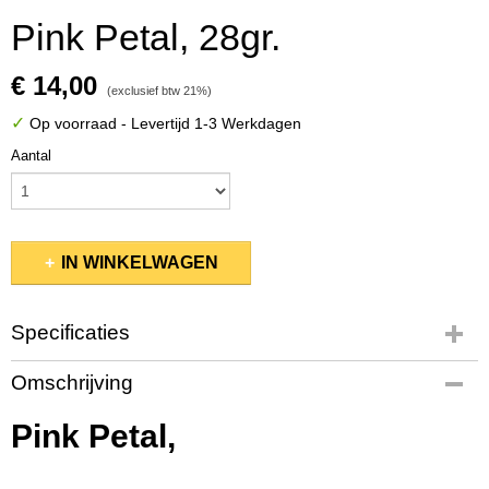
Pink Petal, 28gr.
€ 14,00
(exclusief btw 21%)
✓
Op voorraad
- Levertijd 1-3 Werkdagen
Aantal
IN WINKELWAGEN
Specificaties
Productcode
Omschrijving
KSDP079
EAN code
Pink Petal,
637390561486
Productcode leverancier