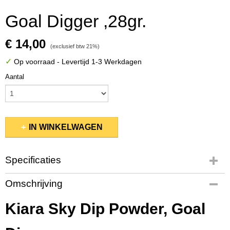
Goal Digger ,28gr.
€ 14,00
(exclusief btw 21%)
✓
Op voorraad
- Levertijd 1-3 Werkdagen
Aantal
IN WINKELWAGEN
Specificaties
Productcode
Omschrijving
KSDP062
EAN code
Kiara Sky Dip Powder, Goal
837390561301
Productcode leverancier