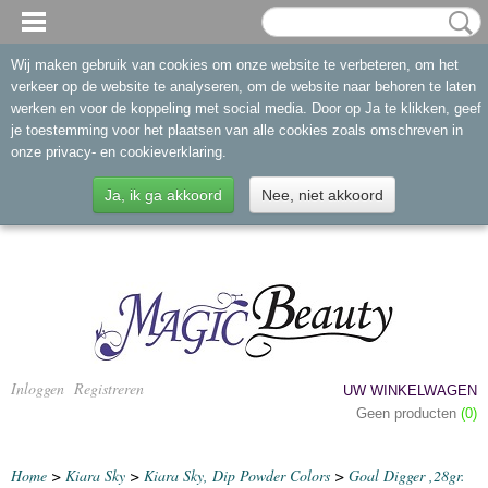
Wij maken gebruik van cookies om onze website te verbeteren, om het
verkeer op de website te analyseren, om de website naar behoren te laten
werken en voor de koppeling met social media. Door op Ja te klikken, geef
je toestemming voor het plaatsen van alle cookies zoals omschreven in
onze privacy- en cookieverklaring.
Ja, ik ga akkoord
Nee, niet akkoord
Inloggen
Registreren
UW WINKELWAGEN
Geen producten
(0)
Home
>
Kiara Sky
>
Kiara Sky, Dip Powder Colors
>
Goal Digger ,28gr.