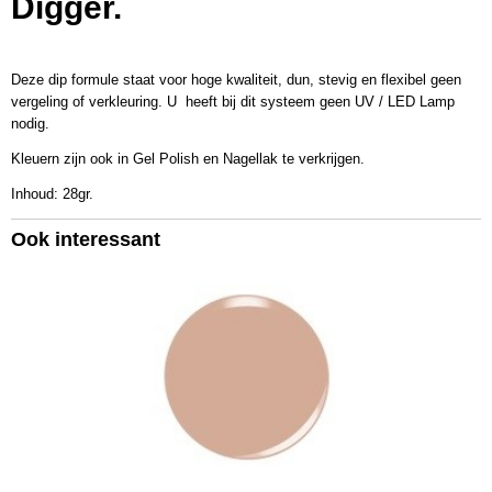
Digger.
KSD486
Netto gewicht
0,03 Kg
Deze dip formule staat voor hoge kwaliteit, dun, stevig en flexibel geen
Bruto gewicht
vergeling of verkleuring. U heeft bij dit systeem geen UV / LED Lamp
0,07 Kg
nodig.
Afmetingen (l,b,h)
50 x 5 x 4,50 cm
Kleuern zijn ook in Gel Polish en Nagellak te verkrijgen.
Inhoud: 28gr.
Ook interessant