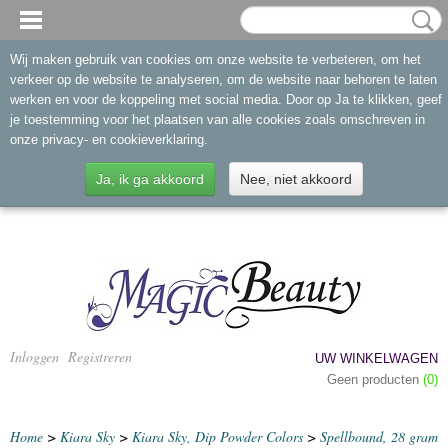
Wij maken gebruik van cookies om onze website te verbeteren, om het
verkeer op de website te analyseren, om de website naar behoren te laten
werken en voor de koppeling met social media. Door op Ja te klikken, geef
je toestemming voor het plaatsen van alle cookies zoals omschreven in
onze privacy- en cookieverklaring.
Ja, ik ga akkoord
Nee, niet akkoord
Inloggen
Registreren
UW WINKELWAGEN
Geen producten
(0)
Home
>
Kiara Sky
>
Kiara Sky, Dip Powder Colors
>
Spellbound, 28 gram