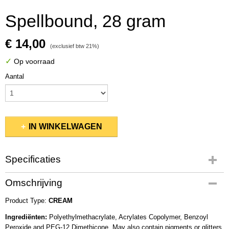
Spellbound, 28 gram
€ 14,00
(exclusief btw 21%)
✓
Op voorraad
Aantal
IN WINKELWAGEN
Specificaties
Productcode
Omschrijving
KSDP125
Product Type:
EAN code
CREAM
637390562919
Ingrediënten:
Polyethylmethacrylate, Acrylates Copolymer, Benzoyl
Productcode leverancier
Peroxide and PEG-12 Dimethicone. May also contain pigments or glitters.