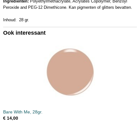
Ingrediënten:
Polyethylmethacrylate, Acrylates Copolymer, Benzoyl
Productcode leverancier
Peroxide and PEG-12 Dimethicone. Kan pigmenten of glitters bevatten.
KSD446
Bruto gewicht
Inhoud: 28 gr.
0,07 Kg
Afmetingen (l,b,h)
Ook interessant
5 x 5 x 4,50 cm
Bare With Me, 28gr.
€ 14,00