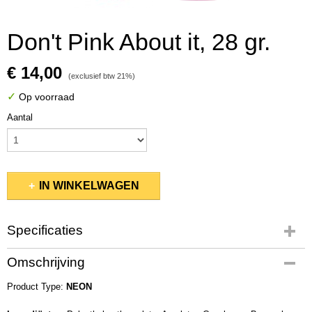
Don't Pink About it, 28 gr.
€ 14,00
(exclusief btw 21%)
✓
Op voorraad
Aantal
IN WINKELWAGEN
Specificaties
Productcode
Omschrijving
KSDP031
Product Type:
EAN code
NEON
637390560724