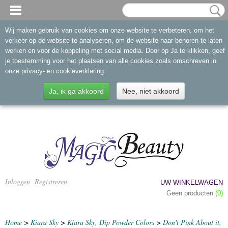
Wij maken gebruik van cookies om onze website te verbeteren, om het
verkeer op de website te analyseren, om de website naar behoren te laten
werken en voor de koppeling met social media. Door op Ja te klikken, geef
je toestemming voor het plaatsen van alle cookies zoals omschreven in
onze privacy- en cookieverklaring.
Ja, ik ga akkoord
Nee, niet akkoord
Inloggen
Registreren
UW WINKELWAGEN
Geen producten
(0)
Home
>
Kiara Sky
>
Kiara Sky, Dip Powder Colors
>
Don't Pink About it,