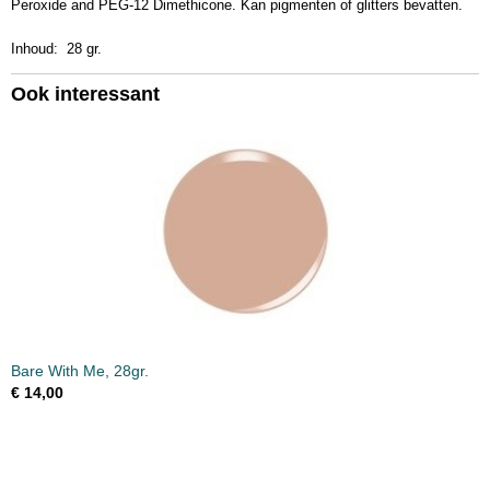
Peroxide and PEG-12 Dimethicone. Kan pigmenten of glitters bevatten.
D462
Bruto gewicht
Inhoud: 28 gr.
0,07 Kg
Afmetingen (l,b,h)
Ook interessant
5 x 5 x 4,50 cm
Bare With Me, 28gr.
€ 14,00