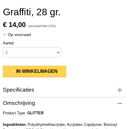
Graffiti, 28 gr.
€ 14,00
(exclusief btw 21%)
✓
Op voorraad
Aantal
IN WINKELWAGEN
Specificaties
Productcode
Omschrijving
KSDP046
Product Type:
EAN code
GLITTER
63790560892
Ingrediënten:
Polyethylmethacrylate, Acrylates Copolymer, Benzoyl
Productcode leverancier