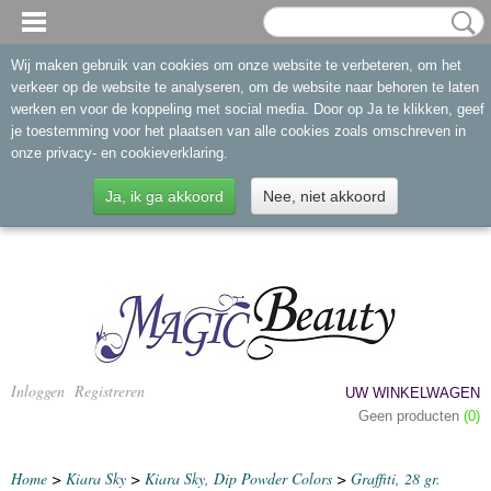
Wij maken gebruik van cookies om onze website te verbeteren, om het
verkeer op de website te analyseren, om de website naar behoren te laten
werken en voor de koppeling met social media. Door op Ja te klikken, geef
je toestemming voor het plaatsen van alle cookies zoals omschreven in
onze privacy- en cookieverklaring.
Ja, ik ga akkoord
Nee, niet akkoord
Inloggen
Registreren
UW WINKELWAGEN
Geen producten
(0)
Home
>
Kiara Sky
>
Kiara Sky, Dip Powder Colors
>
Graffiti, 28 gr.