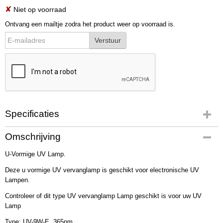
✘
Niet op voorraad
Ontvang een mailtje zodra het product weer op voorraad is.
Verstuur
Specificaties
Bruto gewicht
Omschrijving
0,03 Kg
U-Vormige UV Lamp.
Afmetingen (l,b,h)
16,50 x 1,80 x 3 cm
Deze u vormige UV vervanglamp is geschikt voor electronische UV
Lampen.
Controleer of dit type UV vervanglamp Lamp geschikt is voor uw UV
Lamp
Type: UV-9W-E 365nm