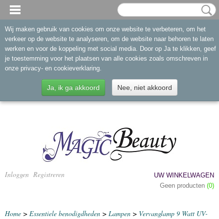
Wij maken gebruik van cookies om onze website te verbeteren, om het
verkeer op de website te analyseren, om de website naar behoren te laten
werken en voor de koppeling met social media. Door op Ja te klikken, geef
je toestemming voor het plaatsen van alle cookies zoals omschreven in
onze privacy- en cookieverklaring.
Ja, ik ga akkoord
Nee, niet akkoord
Inloggen
Registreren
UW WINKELWAGEN
Geen producten
(0)
Home
>
Essentiele benodigdheden
>
Lampen
>
Vervanglamp 9 Watt UV-