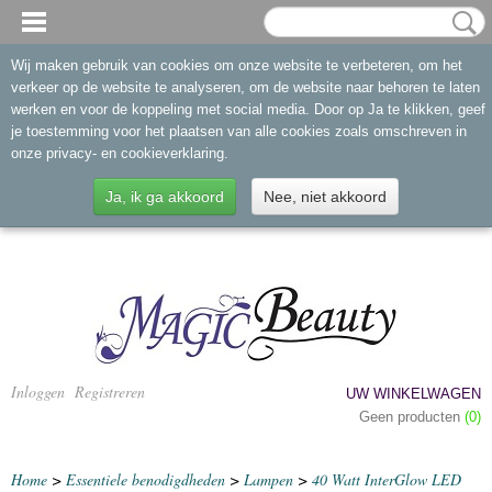
Wij maken gebruik van cookies om onze website te verbeteren, om het
verkeer op de website te analyseren, om de website naar behoren te laten
werken en voor de koppeling met social media. Door op Ja te klikken, geef
je toestemming voor het plaatsen van alle cookies zoals omschreven in
onze privacy- en cookieverklaring.
Ja, ik ga akkoord
Nee, niet akkoord
Inloggen
Registreren
UW WINKELWAGEN
Geen producten
(0)
Home
>
Essentiele benodigdheden
>
Lampen
>
40 Watt InterGlow LED