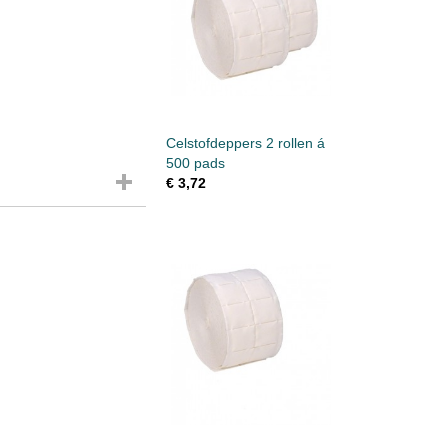
Celstofdeppers 2 rollen á
500 pads
€ 3,72