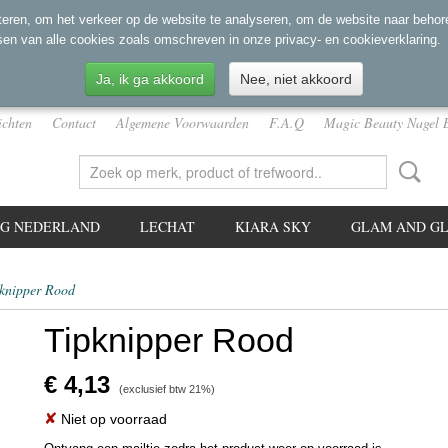
eren, om het verkeer op de website te analyseren, om de website naar behore
sen van alle cookies zoals omschreven in onze privacy- en cookieverklaring.
Ja, ik ga akkoord
Nee, niet akkoord
ichten
Contact
Algemene Voorwaarden
F.A.Q
Magic Beauty Nagel 
NG NEDERLAND
LECHAT
KIARA SKY
GLAM AND GL
knipper Rood
Tipknipper Rood
€ 4,13
(exclusief btw 21%)
✘
Niet op voorraad