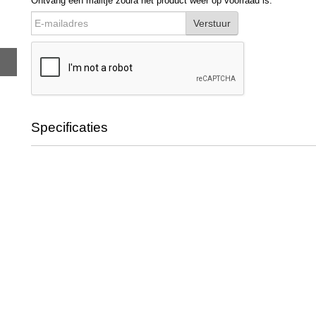
Ontvang een mailtje zodra het product weer op voorraad is.
Verstuur
Specificaties
Bruto gewicht
0,07 Kg
Afmetingen (l,b,h)
13 x 2 x 7,80 cm