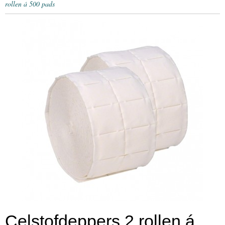
rollen á 500 pads
Celstofdeppers 2 rollen á