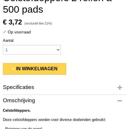
500 pads
€ 3,72
(exclusief btw 21%)
✓
Op voorraad
Aantal
IN WINKELWAGEN
Specificaties
Bruto gewicht
Omschrijving
0,44 Kg
Celstofdeppers.
Afmetingen (l,b,h)
27 x 15 x 10 cm
Deze celstofdeppers worden voor diverse doeleinden gebruikt:
- Reinigen van de nagel.