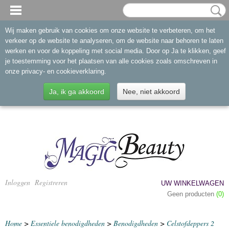
Wij maken gebruik van cookies om onze website te verbeteren, om het
verkeer op de website te analyseren, om de website naar behoren te laten
werken en voor de koppeling met social media. Door op Ja te klikken, geef
je toestemming voor het plaatsen van alle cookies zoals omschreven in
onze privacy- en cookieverklaring.
Ja, ik ga akkoord
Nee, niet akkoord
Inloggen
Registreren
UW WINKELWAGEN
Geen producten
(0)
Home
>
Essentiele benodigdheden
>
Benodigdheden
>
Celstofdeppers 2