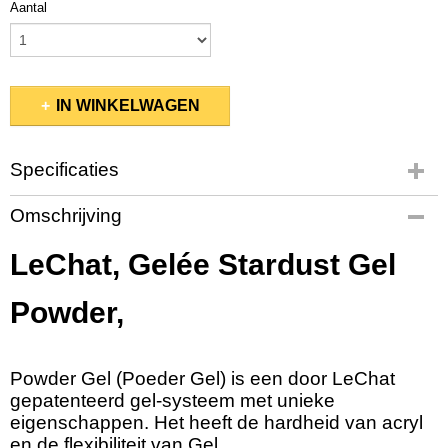
Aantal
IN WINKELWAGEN
Specificaties
Productcode
Omschrijving
GLSP01
Bruto gewicht
LeChat, Gelée Stardust Gel
0,57 Kg
Afmetingen (l,b,h)
Powder,
6 x 6 x 6 cm
Powder Gel (Poeder Gel) is een door LeChat
gepatenteerd gel-systeem met unieke
eigenschappen. Het heeft de hardheid van acryl
en de flexibiliteit van Gel.