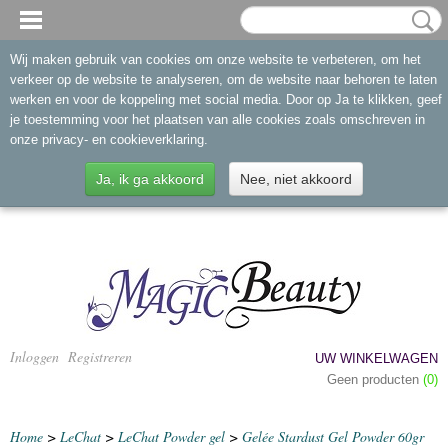
Wij maken gebruik van cookies om onze website te verbeteren, om het
verkeer op de website te analyseren, om de website naar behoren te laten
werken en voor de koppeling met social media. Door op Ja te klikken, geef
je toestemming voor het plaatsen van alle cookies zoals omschreven in
onze privacy- en cookieverklaring.
Ja, ik ga akkoord
Nee, niet akkoord
Inloggen
Registreren
UW WINKELWAGEN
Geen producten
(0)
Home
>
LeChat
>
LeChat Powder gel
>
Gelée Stardust Gel Powder 60gr