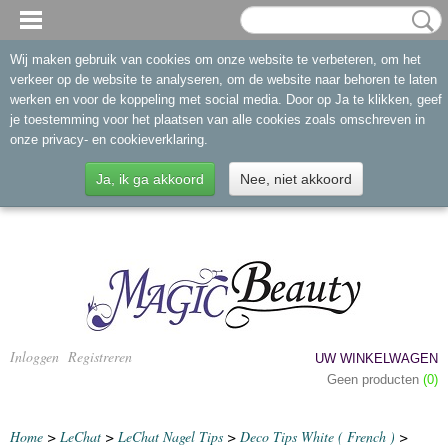
Wij maken gebruik van cookies om onze website te verbeteren, om het
verkeer op de website te analyseren, om de website naar behoren te laten
werken en voor de koppeling met social media. Door op Ja te klikken, geef
je toestemming voor het plaatsen van alle cookies zoals omschreven in
onze privacy- en cookieverklaring.
Ja, ik ga akkoord
Nee, niet akkoord
Inloggen
Registreren
UW WINKELWAGEN
Geen producten
(0)
Home
>
LeChat
>
LeChat Nagel Tips
>
Deco Tips White ( French )
>