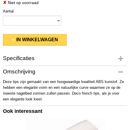
✘
Niet op voorraad
Aantal
IN WINKELWAGEN
Specificaties
Productcode
Omschrijving
TPWH17
Deze tips zijn gemaakt van een hoogwaardige kwaliteit ABS kunstof. Ze
Bruto gewicht
hebben een elegante vorm en een natuurlijke curve waarmee ze op de
0,11 Kg
meeste nagelbed vormen zullen passen. Deco french tips, als je voor
een elegante look kiest.
Ook interessant