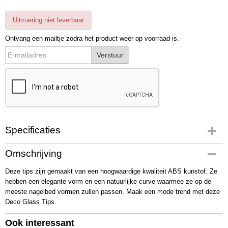
Uitvoering niet leverbaar
Ontvang een mailtje zodra het product weer op voorraad is.
Verstuur
Specificaties
Productcode
Omschrijving
TPKL17
Deze tips zijn gemaakt van een hoogwaardige kwaliteit ABS kunstof. Ze
Bruto gewicht
hebben een elegante vorm en een natuurlijke curve waarmee ze op de
0,11 Kg
meeste nagelbed vormen zullen passen. Maak een mode trend met deze
Deco Glass Tips.
Ook interessant