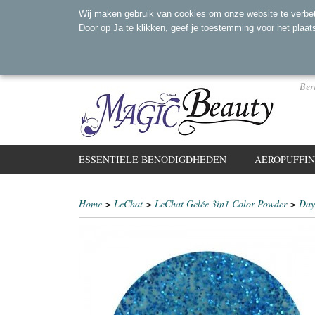
Wij maken gebruik van cookies om onze website te verbet
Door op Ja te klikken, geef je toestemming voor het plaat
Ber
ESSENTIELE BENODIGDHEDEN
AEROPUFFI
Home
>
LeChat
>
LeChat Gelée 3in1 Color Powder
>
Day