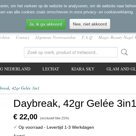
eren, om het verkeer op de website te analyseren, om de website naar behore
sen van alle cookies zoals omschreven in onze privacy- en cookieverklaring.
Ja, ik ga akkoord
Nee, niet akkoord
ichten
Contact
Algemene Voorwaarden
F.A.Q
Magic Beauty Nagel 
NG NEDERLAND
LECHAT
KIARA SKY
GLAM AND GL
break, 42gr Gelée 3in1
Daybreak, 42gr Gelée 3in
€ 22,00
(exclusief btw 21%)
✓
Op voorraad
- Levertijd 1-3 Werkdagen