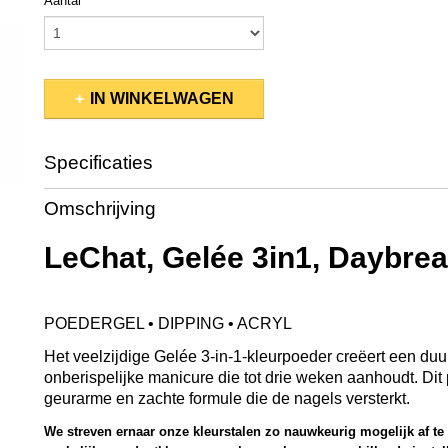
Aantal
IN WINKELWAGEN
Specificaties
Productcode
GCP58
Omschrijving
EAN code
845370036002
Productcode leverancier
GCP58
LeChat, Gelée 3in1, Daybrea
Bruto gewicht
0,08 Kg
Afmetingen (l,b,h)
5,50 x 5,50 x 5 cm
POEDERGEL • DIPPING • ACRYL
Het veelzijdige Gelée 3-in-1-kleurpoeder creëert een du
onberispelijke manicure die tot drie weken aanhoudt. Dit
geurarme en zachte formule die de nagels versterkt.
We streven ernaar onze kleurstalen zo nauwkeurig mogelijk af t