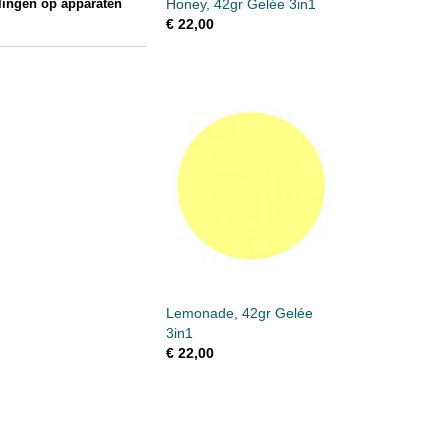
llingen op apparaten
Honey, 42gr Gelée 3in1
€ 22,00
Lemonade, 42gr Gelée
3in1
€ 22,00