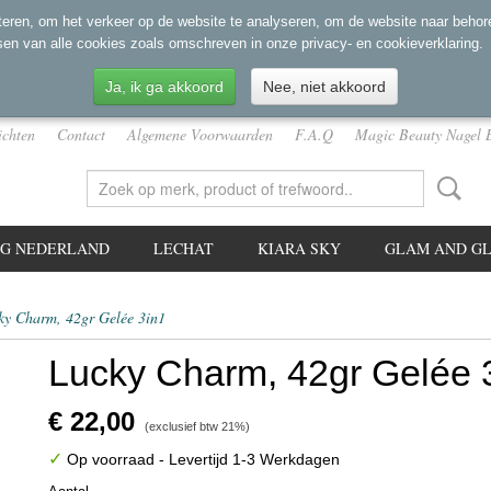
eren, om het verkeer op de website te analyseren, om de website naar behore
sen van alle cookies zoals omschreven in onze privacy- en cookieverklaring.
Ja, ik ga akkoord
Nee, niet akkoord
ichten
Contact
Algemene Voorwaarden
F.A.Q
Magic Beauty Nagel 
NG NEDERLAND
LECHAT
KIARA SKY
GLAM AND GL
ky Charm, 42gr Gelée 3in1
Lucky Charm, 42gr Gelée 
€ 22,00
(exclusief btw 21%)
✓
Op voorraad
- Levertijd 1-3 Werkdagen