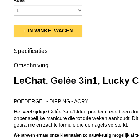
Aantal
IN WINKELWAGEN
Specificaties
Productcode
GCP54
Omschrijving
EAN code
845370035968
Productcode leverancier
GCP54
LeChat, Gelée 3in1, Lucky 
Netto gewicht
0,04 Kg
Bruto gewicht
0,08 Kg
Afmetingen (l,b,h)
5,50 x 5,50 x 5 cm
POEDERGEL • DIPPING • ACRYL
Het veelzijdige Gelée 3-in-1-kleurpoeder creëert een du
onberispelijke manicure die tot drie weken aanhoudt. Dit
geurarme en zachte formule die de nagels versterkt.
We streven ernaar onze kleurstalen zo nauwkeurig mogelijk af t