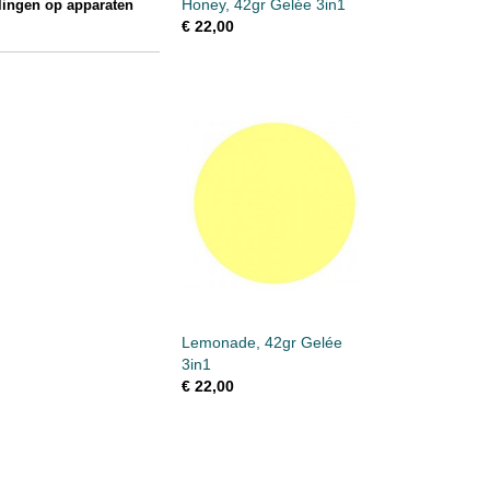
Honey, 42gr Gelée 3in1
llingen op apparaten
€ 22,00
Lemonade, 42gr Gelée
3in1
€ 22,00