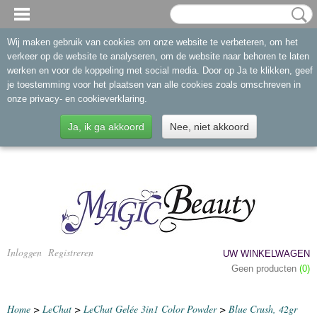
Wij maken gebruik van cookies om onze website te verbeteren, om het
verkeer op de website te analyseren, om de website naar behoren te laten
werken en voor de koppeling met social media. Door op Ja te klikken, geef
je toestemming voor het plaatsen van alle cookies zoals omschreven in
onze privacy- en cookieverklaring.
Ja, ik ga akkoord
Nee, niet akkoord
Inloggen
Registreren
UW WINKELWAGEN
Geen producten
(0)
Home
>
LeChat
>
LeChat Gelée 3in1 Color Powder
>
Blue Crush, 42gr