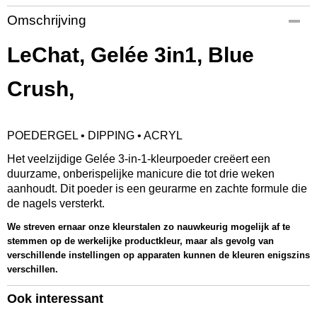
Productcode
Omschrijving
GCP41
EAN code
LeChat, Gelée 3in1, Blue
845370035838
Productcode leverancier
Crush,
GCP41
Bruto gewicht
0,08 Kg
POEDERGEL • DIPPING • ACRYL
Afmetingen (l,b,h)
5,50 x 5,50 x 5 cm
Het veelzijdige Gelée 3-in-1-kleurpoeder creëert een
duurzame, onberispelijke manicure die tot drie weken
aanhoudt. Dit poeder is een geurarme en zachte formule die
de nagels versterkt.
We streven ernaar onze kleurstalen zo nauwkeurig mogelijk af te
stemmen op de werkelijke productkleur, maar als gevolg van
verschillende instellingen op apparaten kunnen de kleuren enigszins
verschillen.
Ook interessant