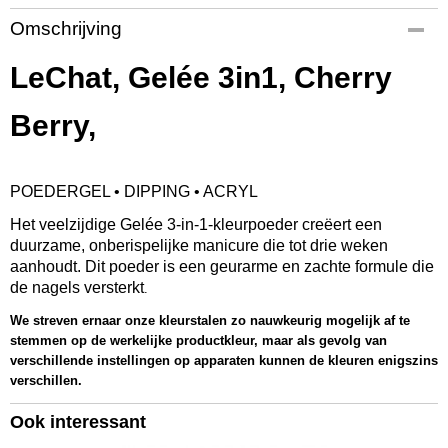
Productcode
Omschrijving
GCP34
EAN code
LeChat, Gelée 3in1, Cherry
845370033760
Productcode leverancier
Berry,
GCP34
Bruto gewicht
0,08 Kg
POEDERGEL • DIPPING • ACRYL
Afmetingen (l,b,h)
5,50 x 5,50 x 5 cm
Het veelzijdige Gelée 3-in-1-kleurpoeder creëert een
duurzame, onberispelijke manicure die tot drie weken
aanhoudt. Dit poeder is een geurarme en zachte formule die
de nagels versterkt
.
We streven ernaar onze kleurstalen zo nauwkeurig mogelijk af te
stemmen op de werkelijke productkleur, maar als gevolg van
verschillende instellingen op apparaten kunnen de kleuren enigszins
verschillen.
Ook interessant