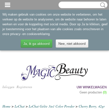
Wij maken gebruik van cookies om onze website te verbeteren, om het
verkeer op de website te analyseren, om de website naar behoren te laten
werken en voor de koppeling met social media. Door op Ja te klikken, geef
je toestemming voor het plaatsen van alle cookies zoals omschreven in
onze privacy- en cookieverklaring.
Ja, ik ga akkoord
Nee, niet akkoord
Inloggen
Registreren
UW WINKELWAGEN
Geen producten
(0)
Home
>
LeChat
>
LeChat Gelée 3in1 Color Powder
>
Cherry Berry, 42gr