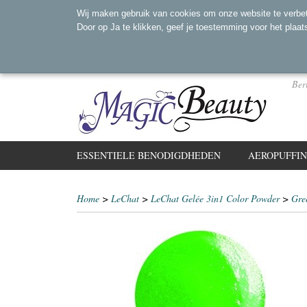
Wij maken gebruik van cookies om onze website te verbet
Door op Ja te klikken, geef je toestemming voor het plaat
Ber
ESSENTIELE BENODIGDHEDEN
AEROPUFFI
Home
>
LeChat
>
LeChat Gelée 3in1 Color Powder
>
Gre