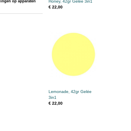
llingen op apparaten
Honey, 42gr Gelée 3in1
€ 22,00
Lemonade, 42gr Gelée
3in1
€ 22,00