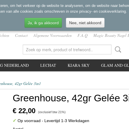
eren, om het verkeer op de website te analyseren, om de website naar behore
sen van alle cookies zoals omschreven in onze privacy- en cookieverklaring.
Ja, ik ga akkoord
Nee, niet akkoord
ichten
Contact
Algemene Voorwaarden
F.A.Q
Magic Beauty Nagel 
NG NEDERLAND
LECHAT
KIARA SKY
GLAM AND GL
enhouse, 42gr Gelée 3in1
Greenhouse, 42gr Gelée 3
€ 22,00
(exclusief btw 21%)
✓
Op voorraad
- Levertijd 1-3 Werkdagen