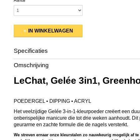
Aantal
IN WINKELWAGEN
Specificaties
Productcode
GCP31
Omschrijving
EAN code
845370035739
Productcode leverancier
GCP31
LeChat, Gelée 3in1, Greenh
Bruto gewicht
0,08 Kg
Afmetingen (l,b,h)
5,50 x 5,50 x 5 cm
POEDERGEL • DIPPING • ACRYL
Het veelzijdige Gelée 3-in-1-kleurpoeder creëert een du
onberispelijke manicure die tot drie weken aanhoudt. Dit
geurarme en zachte formule die de nagels versterkt.
We streven ernaar onze kleurstalen zo nauwkeurig mogelijk af t