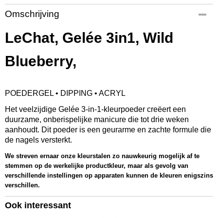
Productcode
Omschrijving
GCP22
EAN code
LeChat, Gelée 3in1, Wild
845370035647
Productcode leverancier
Blueberry,
GCP22
Bruto gewicht
0,08 Kg
POEDERGEL • DIPPING • ACRYL
Afmetingen (l,b,h)
5,50 x 5,50 x 5 cm
Het veelzijdige Gelée 3-in-1-kleurpoeder creëert een
duurzame, onberispelijke manicure die tot drie weken
aanhoudt. Dit poeder is een geurarme en zachte formule die
de nagels versterkt.
We streven ernaar onze kleurstalen zo nauwkeurig mogelijk af te
stemmen op de werkelijke productkleur, maar als gevolg van
verschillende instellingen op apparaten kunnen de kleuren enigszins
verschillen.
Ook interessant