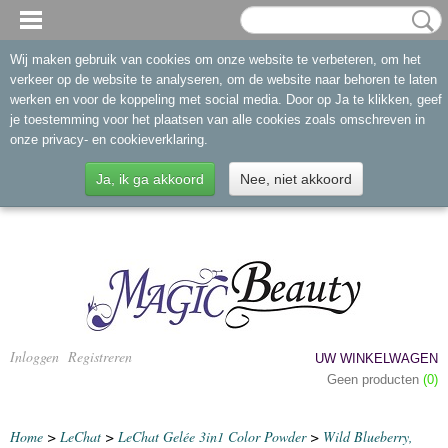
Wij maken gebruik van cookies om onze website te verbeteren, om het
verkeer op de website te analyseren, om de website naar behoren te laten
werken en voor de koppeling met social media. Door op Ja te klikken, geef
je toestemming voor het plaatsen van alle cookies zoals omschreven in
onze privacy- en cookieverklaring.
Ja, ik ga akkoord
Nee, niet akkoord
Inloggen
Registreren
UW WINKELWAGEN
Geen producten
(0)
Home
>
LeChat
>
LeChat Gelée 3in1 Color Powder
>
Wild Blueberry,