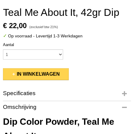
Teal Me About It, 42gr Dip
€ 22,00
(exclusief btw 21%)
✓
Op voorraad
- Levertijd 1-3 Werkdagen
Aantal
IN WINKELWAGEN
Specificaties
Productcode
Omschrijving
PMDP257
EAN code
Dip Color Powder, Teal Me
845370047022
Bruto gewicht