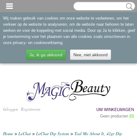
Wij maken gebruik van cookies om onze website te verbeteren, om het
verkeer op de website te analyseren, om de website naar behoren te laten
werken en voor de koppeling met social media. Door op Ja te klikken, geef
je toestemming voor het plaatsen van alle cookies zoals omschreven in
onze privacy- en cookieverklaring.
Ja, ik ga akkoord
Nee, niet akkoord
Inloggen
Registreren
UW WINKELWAGEN
Geen producten
(0)
Home
>
LeChat
>
LeChat Dip System
>
Teal Me About It, 42gr Dip