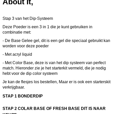
About It,
0,08 Kg
Afmetingen (l,b,h)
5,50 x 5,50 x 5 cm
Stap 3 van het Dip-Systeem
Deze Poeder is een 3 in 1 die je kunt gebruiken in
combinatie met:
- De Base Gelee gel, dit is een gel die speciaal gebruikt kan
worden voor deze poeder
- Met acryl liquid
- Met Color Base, deze is van het dip systeem van perfect
match. Hieronder zie je het starterkit vermeld, die je nodig
hebt voor de dip color systeem
Je kan de flesjes los bestellen, Maar er is ook een starterskit
verkrijgbaar.
STAP 1 BONDERDIP
STAP 2 COLAR BASE OF FRESH BASE DIT IS NAAR