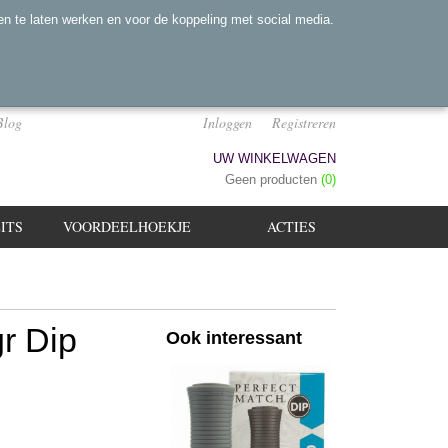
n te laten werken en voor de koppeling met social media.
Blog
Inloggen
Registreren
UW WINKELWAGEN
Geen producten
(0)
ITS
VOORDEELHOEKJE
ACTIES
r Dip
Ook interessant