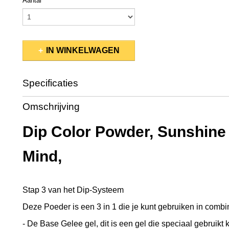
Aantal
IN WINKELWAGEN
Specificaties
Productcode
PMDP255
Omschrijving
EAN code
845370047008
Bruto gewicht
0,08 Kg
Dip Color Powder, Sunshine
Afmetingen (l,b,h)
5,50 x 5,50 x 5 cm
Mind,
Stap 3 van het Dip-Systeem
Deze Poeder is een 3 in 1 die je kunt gebruiken in combi
- De Base Gelee gel, dit is een gel die speciaal gebruikt