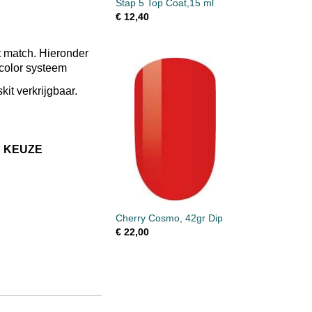
Stap 5 Top Coat,15 ml
€ 12,40
t match. Hieronder
p color systeem
skit verkrijgbaar.
R KEUZE
Cherry Cosmo, 42gr Dip
€ 22,00