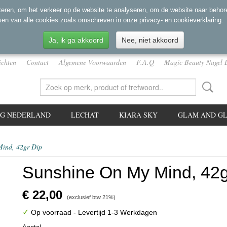
eren, om het verkeer op de website te analyseren, om de website naar behore
sen van alle cookies zoals omschreven in onze privacy- en cookieverklaring.
Ja, ik ga akkoord
Nee, niet akkoord
ichten
Contact
Algemene Voorwaarden
F.A.Q
Magic Beauty Nagel 
NG NEDERLAND
LECHAT
KIARA SKY
GLAM AND GL
ind, 42gr Dip
Sunshine On My Mind, 42g
€ 22,00
(exclusief btw 21%)
✓
Op voorraad
- Levertijd 1-3 Werkdagen