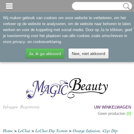
Wij maken gebruik van cookies om onze website te verbeteren, om het
verkeer op de website te analyseren, om de website naar behoren te laten
werken en voor de koppeling met social media. Door op Ja te klikken, geef
je toestemming voor het plaatsen van alle cookies zoals omschreven in
onze privacy- en cookieverklaring.
Ja, ik ga akkoord
Nee, niet akkoord
Inloggen
Registreren
UW WINKELWAGEN
Geen producten
(0)
Home
>
LeChat
>
LeChat Dip System
>
Orange Infusion, 42gr Dip