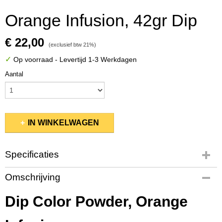
Orange Infusion, 42gr Dip
€ 22,00
(exclusief btw 21%)
✓
Op voorraad
- Levertijd 1-3 Werkdagen
Aantal
IN WINKELWAGEN
Specificaties
Productcode
Omschrijving
PMDP254
EAN code
Dip Color Powder, Orange
845370046995
Bruto gewicht