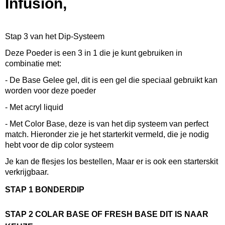
Infusion,
0,08 Kg
Afmetingen (l,b,h)
5,50 x 5,50 x 5 cm
Stap 3 van het Dip-Systeem
Deze Poeder is een 3 in 1 die je kunt gebruiken in
combinatie met:
- De Base Gelee gel, dit is een gel die speciaal gebruikt kan
worden voor deze poeder
- Met acryl liquid
- Met Color Base, deze is van het dip systeem van perfect
match. Hieronder zie je het starterkit vermeld, die je nodig
hebt voor de dip color systeem
Je kan de flesjes los bestellen, Maar er is ook een starterskit
verkrijgbaar.
STAP 1 BONDERDIP
STAP 2 COLAR BASE OF FRESH BASE DIT IS NAAR