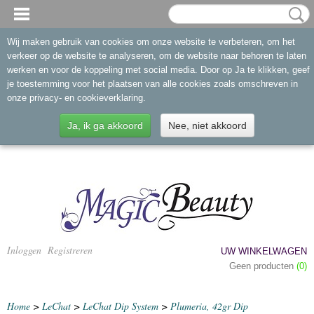
Wij maken gebruik van cookies om onze website te verbeteren, om het
verkeer op de website te analyseren, om de website naar behoren te laten
werken en voor de koppeling met social media. Door op Ja te klikken, geef
je toestemming voor het plaatsen van alle cookies zoals omschreven in
onze privacy- en cookieverklaring.
Ja, ik ga akkoord
Nee, niet akkoord
Inloggen
Registreren
UW WINKELWAGEN
Geen producten
(0)
Home
>
LeChat
>
LeChat Dip System
>
Plumeria, 42gr Dip