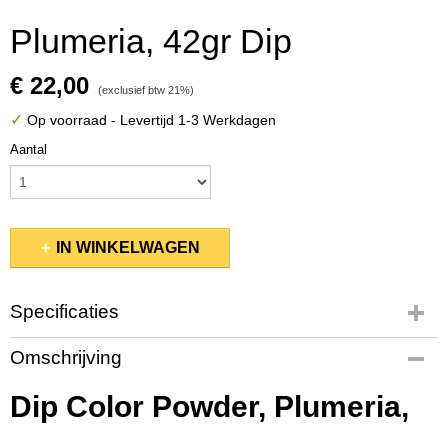
Plumeria, 42gr Dip
€ 22,00
(exclusief btw 21%)
✓
Op voorraad
- Levertijd 1-3 Werkdagen
Aantal
IN WINKELWAGEN
Specificaties
Productcode
Omschrijving
PMDP101
EAN code
Dip Color Powder, Plumeria,
845370044113
Bruto gewicht