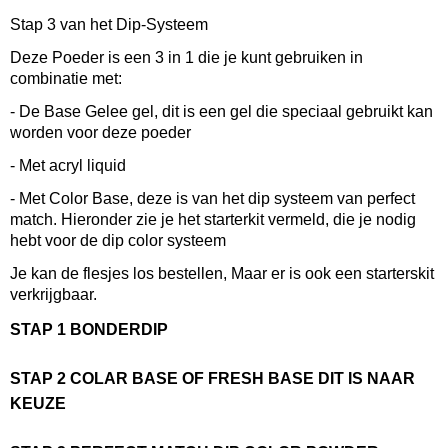
0,08 Kg
Stap 3 van het Dip-Systeem
Afmetingen (l,b,h)
5,50 x 5,50 x 5 cm
Deze Poeder is een 3 in 1 die je kunt gebruiken in
combinatie met:
- De Base Gelee gel, dit is een gel die speciaal gebruikt kan
worden voor deze poeder
- Met acryl liquid
- Met Color Base, deze is van het dip systeem van perfect
match. Hieronder zie je het starterkit vermeld, die je nodig
hebt voor de dip color systeem
Je kan de flesjes los bestellen, Maar er is ook een starterskit
verkrijgbaar.
STAP 1 BONDERDIP
STAP 2 COLAR BASE OF FRESH BASE DIT IS NAAR
KEUZE