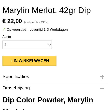
Marylin Merlot, 42gr Dip
€ 22,00
(exclusief btw 21%)
✓
Op voorraad
- Levertijd 1-3 Werkdagen
Aantal
IN WINKELWAGEN
Specificaties
Productcode
Omschrijving
PMDP004
EAN code
Dip Color Powder, Marylin
845370043376
Bruto gewicht