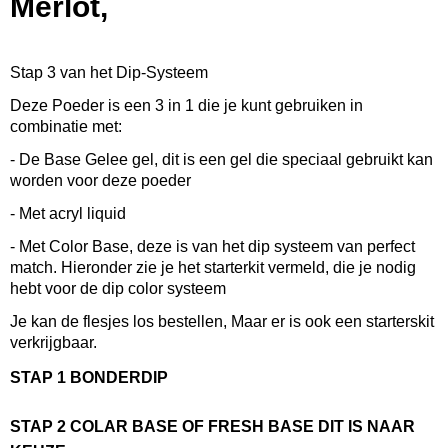
Merlot,
0,08 Kg
Afmetingen (l,b,h)
5,50 x 5,50 x 5 cm
Stap 3 van het Dip-Systeem
Deze Poeder is een 3 in 1 die je kunt gebruiken in
combinatie met:
- De Base Gelee gel, dit is een gel die speciaal gebruikt kan
worden voor deze poeder
- Met acryl liquid
- Met Color Base, deze is van het dip systeem van perfect
match. Hieronder zie je het starterkit vermeld, die je nodig
hebt voor de dip color systeem
Je kan de flesjes los bestellen, Maar er is ook een starterskit
verkrijgbaar.
STAP 1 BONDERDIP
STAP 2 COLAR BASE OF FRESH BASE DIT IS NAAR