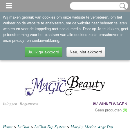
Wij maken gebruik van cookies om onze website te verbeteren, om het
verkeer op de website te analyseren, om de website naar behoren te laten
werken en voor de koppeling met social media. Door op Ja te klikken, geef
je toestemming voor het plaatsen van alle cookies zoals omschreven in
onze privacy- en cookieverklaring.
Ja, ik ga akkoord
Nee, niet akkoord
Inloggen
Registreren
UW WINKELWAGEN
Geen producten
(0)
Home
>
LeChat
>
LeChat Dip System
>
Marylin Merlot, 42gr Dip