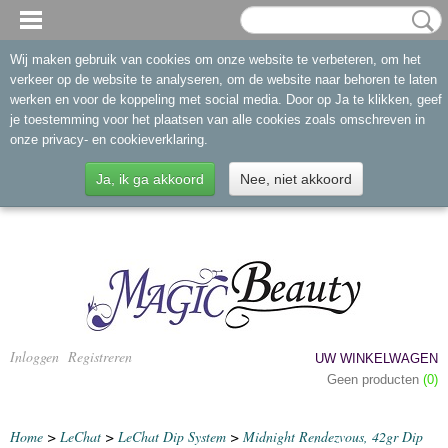
Wij maken gebruik van cookies om onze website te verbeteren, om het
verkeer op de website te analyseren, om de website naar behoren te laten
werken en voor de koppeling met social media. Door op Ja te klikken, geef
je toestemming voor het plaatsen van alle cookies zoals omschreven in
onze privacy- en cookieverklaring.
Ja, ik ga akkoord
Nee, niet akkoord
Inloggen
Registreren
UW WINKELWAGEN
Geen producten
(0)
Home
>
LeChat
>
LeChat Dip System
>
Midnight Rendezvous, 42gr Dip