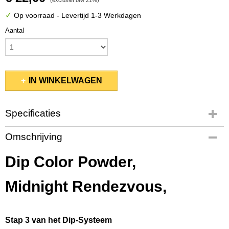
(exclusief btw 21%)
✓
Op voorraad
- Levertijd 1-3 Werkdagen
Aantal
IN WINKELWAGEN
Specificaties
Productcode
Omschrijving
PMDP245
EAN code
Dip Color Powder,
84537004641
Bruto gewicht
Midnight Rendezvous,
0,08 Kg
Afmetingen (l,b,h)
5,50 x 5,50 x 5 cm
Stap 3 van het Dip-Systeem