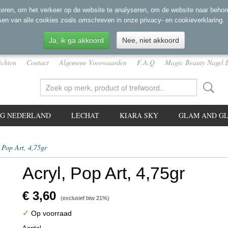
eren, om het verkeer op de website te analyseren, om de website naar behore
sen van alle cookies zoals omschreven in onze privacy- en cookieverklaring.
Ja, ik ga akkoord
Nee, niet akkoord
ichten
Contact
Algemene Voorwaarden
F.A.Q
Magic Beauty Nagel 
NG NEDERLAND
LECHAT
KIARA SKY
GLAM AND GL
 Pop Art, 4,75gr
Acryl, Pop Art, 4,75gr
€ 3,60
(exclusief btw 21%)
✓
Op voorraad