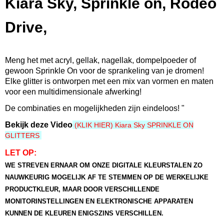
Kiara Sky, Sprinkle on, Rodeo
600300692372
Productcode leverancier
Drive,
SP247
Bruto gewicht
0,06 Kg
Meng het met acryl, gellak, nagellak, dompelpoeder of
Afmetingen (l,b,h)
gewoon Sprinkle On voor de sprankeling van je dromen!
5 x 5 x 4,50 cm
Elke glitter is ontworpen met een mix van vormen en maten
voor een multidimensionale afwerking!
De combinaties en mogelijkheden zijn eindeloos! "
Bekijk deze Video
(KLIK HIER) Kiara Sky SPRINKLE ON
GLITTERS
LET OP:
WE STREVEN ERNAAR OM ONZE DIGITALE KLEURSTALEN ZO
NAUWKEURIG MOGELIJK AF TE STEMMEN OP DE WERKELIJKE
PRODUCTKLEUR, MAAR DOOR VERSCHILLENDE
MONITORINSTELLINGEN EN ELEKTRONISCHE APPARATEN
KUNNEN DE KLEUREN ENIGSZINS VERSCHILLEN.