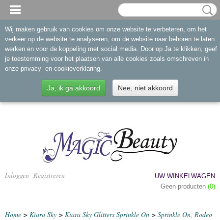
Wij maken gebruik van cookies om onze website te verbeteren, om het
verkeer op de website te analyseren, om de website naar behoren te laten
werken en voor de koppeling met social media. Door op Ja te klikken, geef
je toestemming voor het plaatsen van alle cookies zoals omschreven in
onze privacy- en cookieverklaring.
Ja, ik ga akkoord
Nee, niet akkoord
Inloggen
Registreren
UW WINKELWAGEN
Geen producten
(0)
Home
>
Kiara Sky
>
Kiara Sky Glitters Sprinkle On
>
Sprinkle On, Rodeo