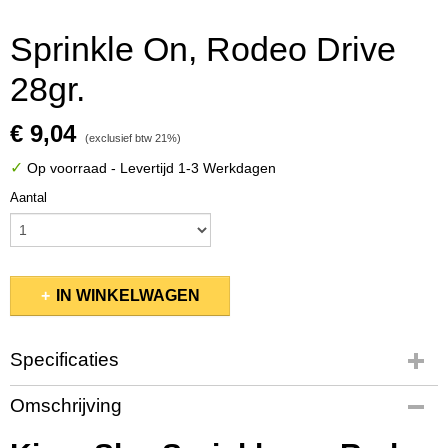
Sprinkle On, Rodeo Drive
28gr.
€ 9,04
(exclusief btw 21%)
✓
Op voorraad
- Levertijd 1-3 Werkdagen
Aantal
IN WINKELWAGEN
Specificaties
Productcode
Omschrijving
KSSP247
EAN code