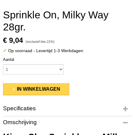
Sprinkle On, Milky Way
28gr.
€ 9,04
(exclusief btw 21%)
✓
Op voorraad
- Levertijd 1-3 Werkdagen
Aantal
IN WINKELWAGEN
Specificaties
Productcode
Omschrijving
KSSP233
EAN code