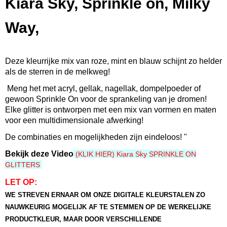
Kiara Sky, Sprinkle on, Milky
600300692239
Productcode leverancier
Way,
SP233
Bruto gewicht
0,06 Kg
Deze kleurrijke mix van roze, mint en blauw schijnt zo helder
Afmetingen (l,b,h)
als de sterren in de melkweg!
5 x 5 x 4,50 cm
Meng het met acryl, gellak, nagellak, dompelpoeder of
gewoon Sprinkle On voor de sprankeling van je dromen!
Elke glitter is ontworpen met een mix van vormen en maten
voor een multidimensionale afwerking!
De combinaties en mogelijkheden zijn eindeloos! "
Bekijk deze Video
(KLIK HIER) Kiara Sky SPRINKLE ON
GLITTERS
LET OP:
WE STREVEN ERNAAR OM ONZE DIGITALE KLEURSTALEN ZO
NAUWKEURIG MOGELIJK AF TE STEMMEN OP DE WERKELIJKE
PRODUCTKLEUR, MAAR DOOR VERSCHILLENDE