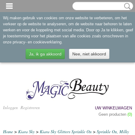
Wij maken gebruik van cookies om onze website te verbeteren, om het
verkeer op de website te analyseren, om de website naar behoren te laten
werken en voor de koppeling met social media. Door op Ja te klikken, geef
je toestemming voor het plaatsen van alle cookies zoals omschreven in
onze privacy- en cookieverklaring.
Ja, ik ga akkoord
Nee, niet akkoord
Inloggen
Registreren
UW WINKELWAGEN
Geen producten
(0)
Home
>
Kiara Sky
>
Kiara Sky Glitters Sprinkle On
>
Sprinkle On, Milky