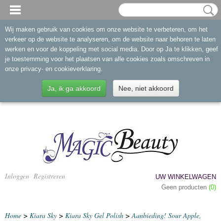
Wij maken gebruik van cookies om onze website te verbeteren, om het
verkeer op de website te analyseren, om de website naar behoren te laten
werken en voor de koppeling met social media. Door op Ja te klikken, geef
je toestemming voor het plaatsen van alle cookies zoals omschreven in
onze privacy- en cookieverklaring.
Ja, ik ga akkoord
Nee, niet akkoord
Inloggen
Registreren
UW WINKELWAGEN
Geen producten
(0)
Home
>
Kiara Sky
>
Kiara Sky Gel Polish
>
Aanbieding! Sour Apple,