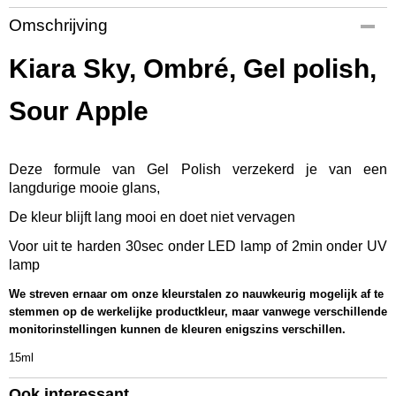
Productcode
Omschrijving
KSGP804
EAN code
Kiara Sky, Ombré, Gel polish,
637390558141
Productcode leverancier
Sour Apple
G804
Bruto gewicht
0,08 Kg
Deze formule van Gel Polish verzekerd je van een
Afmetingen (l,b,h)
langdurige mooie glans,
9 x 3,50 x 3,50 cm
De kleur blijft lang mooi en doet niet vervagen
Voor uit te harden 30sec onder LED lamp of 2min onder UV
lamp
We streven ernaar om onze kleurstalen zo nauwkeurig mogelijk af te
stemmen op de werkelijke productkleur, maar vanwege verschillende
monitorinstellingen kunnen de kleuren enigszins verschillen.
15ml
Ook interessant