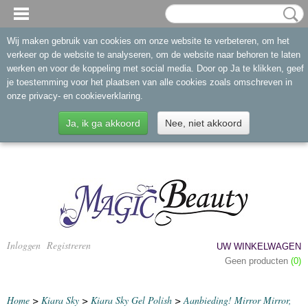
Wij maken gebruik van cookies om onze website te verbeteren, om het
verkeer op de website te analyseren, om de website naar behoren te laten
werken en voor de koppeling met social media. Door op Ja te klikken, geef
je toestemming voor het plaatsen van alle cookies zoals omschreven in
onze privacy- en cookieverklaring.
Ja, ik ga akkoord
Nee, niet akkoord
Inloggen
Registreren
UW WINKELWAGEN
Geen producten
(0)
Home
>
Kiara Sky
>
Kiara Sky Gel Polish
>
Aanbieding! Mirror Mirror,