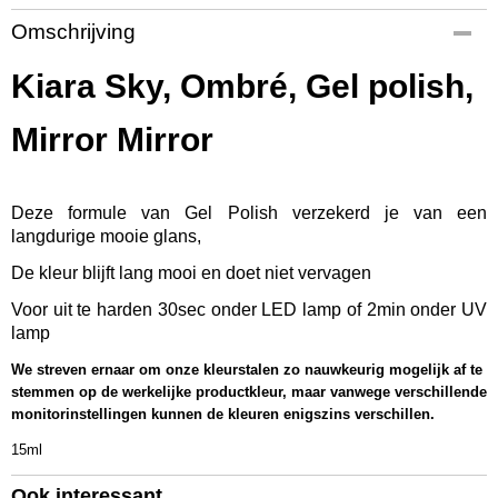
Productcode
Omschrijving
KSGP818
EAN code
Kiara Sky, Ombré, Gel polish,
637390558189
Productcode leverancier
Mirror Mirror
G818
Bruto gewicht
0,08 Kg
Deze formule van Gel Polish verzekerd je van een
Afmetingen (l,b,h)
langdurige mooie glans,
9 x 3,50 x 3,50 cm
De kleur blijft lang mooi en doet niet vervagen
Voor uit te harden 30sec onder LED lamp of 2min onder UV
lamp
We streven ernaar om onze kleurstalen zo nauwkeurig mogelijk af te
stemmen op de werkelijke productkleur, maar vanwege verschillende
monitorinstellingen kunnen de kleuren enigszins verschillen.
15ml
Ook interessant