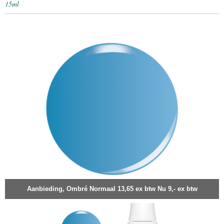
15ml
Aanbieding, Ombré Normaal 13,65 ex btw Nu 9,- ex btw